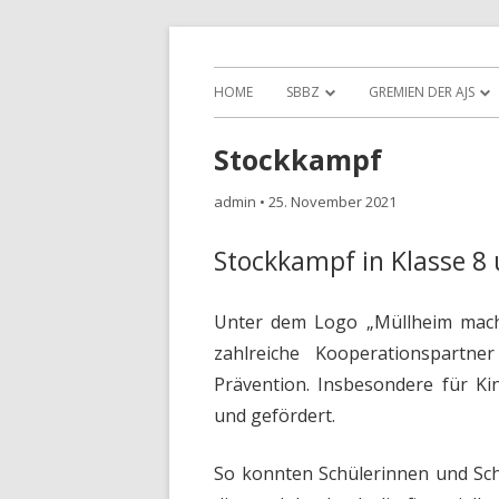
Sonderpädagogisches Bildungs- und Ber
Albert-Julius-Sievert-
HOME
SBBZ
GREMIEN DER AJS
Stockkampf
admin
•
25. November 2021
Stockkampf in Klasse 8
Unter dem Logo „Müllheim mach
zahlreiche Kooperationspartne
Prävention. Insbesondere für Ki
und gefördert.
So konnten Schülerinnen und Schü