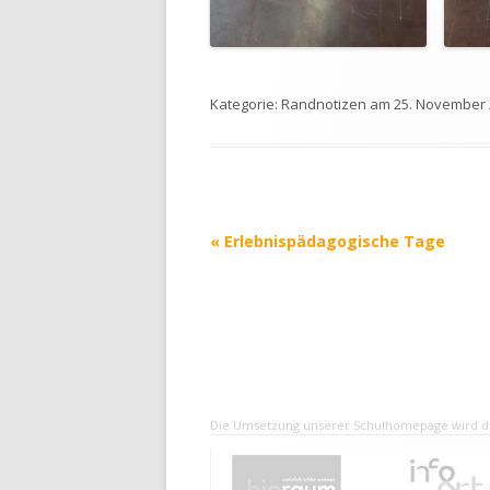
Kategorie:
Randnotizen
am
25. November 
Beitrags-
«
Erlebnispädagogische Tage
Navigation
Die Umsetzung unserer Schulhomepage wird du