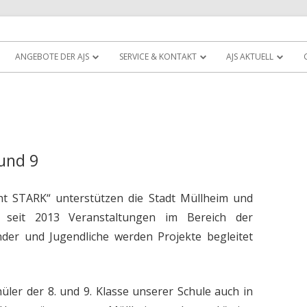
Zum
atungszentrum Müllheim
Schule
Inhalt
ANGEBOTE DER AJS
SERVICE & KONTAKT
AJS AKTUELL
springen
 und 9
t STARK“ unterstützen die Stadt Müllheim und
r seit 2013 Veranstaltungen im Bereich der
nder und Jugendliche werden Projekte begleitet
ler der 8. und 9. Klasse unserer Schule auch in