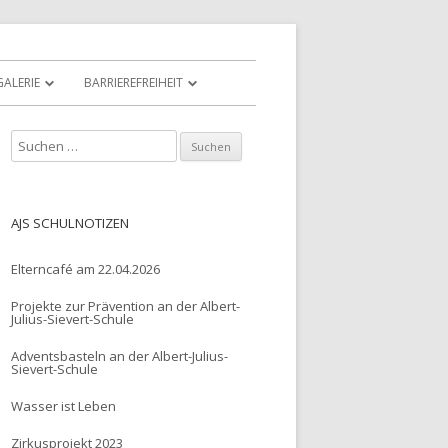
GALERIE
BARRIEREFREIHEIT
S
u
c
h
AJS SCHULNOTIZEN
e
n
Elterncafé am 22.04.2026
n
Projekte zur Prävention an der Albert-
a
Julius-Sievert-Schule
c
Adventsbasteln an der Albert-Julius-
h
Sievert-Schule
:
Wasser ist Leben
Zirkusprojekt 2023