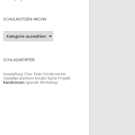
SCHULNOTIZEN ARCHIV
S
c
h
u
l
n
o
SCHLAGWÖRTER
t
i
z
Ausstellung
Chor
Feier
Förderverein
e
Gewaltprävention
kreativ
Kunst
Projekt
n
Randnotizen
Spende
Workshop
A
r
c
h
i
v