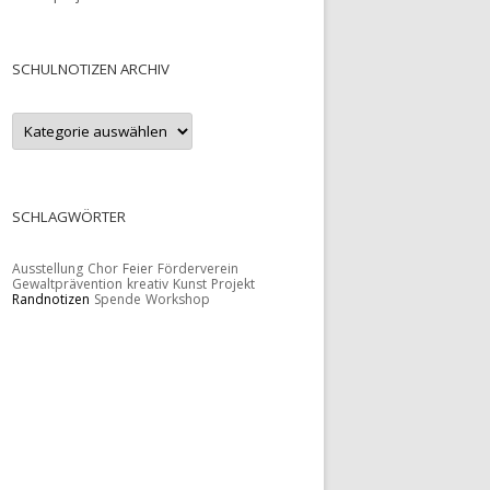
SCHULNOTIZEN ARCHIV
S
c
h
u
l
n
o
SCHLAGWÖRTER
t
i
z
Ausstellung
Chor
Feier
Förderverein
e
Gewaltprävention
kreativ
Kunst
Projekt
n
Randnotizen
Spende
Workshop
A
r
c
h
i
v