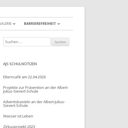
GALERIE
BARRIEREFREIHEIT
S
u
c
h
AJS SCHULNOTIZEN
e
n
Elterncafé am 22.04.2026
n
Projekte zur Prävention an der Albert-
a
Julius-Sievert-Schule
c
Adventsbasteln an der Albert-Julius-
h
Sievert-Schule
:
Wasser ist Leben
Zirkusprojekt 2023