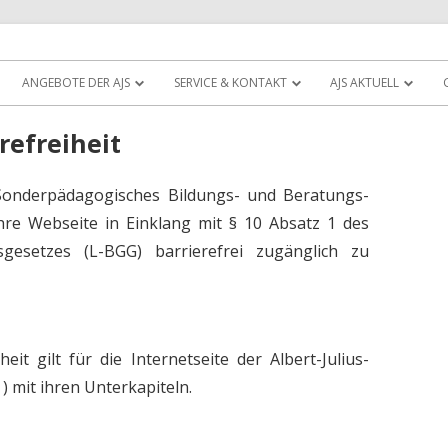
Zum
atungszentrum Müllheim
Schule
Inhalt
ANGEBOTE DER AJS
SERVICE & KONTAKT
AJS AKTUELL
springen
refreiheit
e, Sonderpädagogisches Bildungs- und Beratungs-
hre Webseite in Einklang mit § 10 Absatz 1 des
gsgesetzes (L-BGG) barrierefrei zugänglich zu
eit gilt für die Internetseite der Albert-Julius-
 ) mit ihren Unterkapiteln.