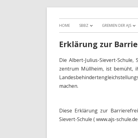
Sonderpädagogisches Bildungs- und Ber
Albert-Julius-Sievert-
HOME
SBBZ
GREMIEN DER AJS
Erklärung zur Barrie
Die Albert-Julius-Sievert-Schul
zentrum Müllheim, ist bemüht, i
Landesbehindertengleichstellun
machen.
Diese Erklärung zur Barrierefreih
Sievert-Schule ( www.ajs-schule.de