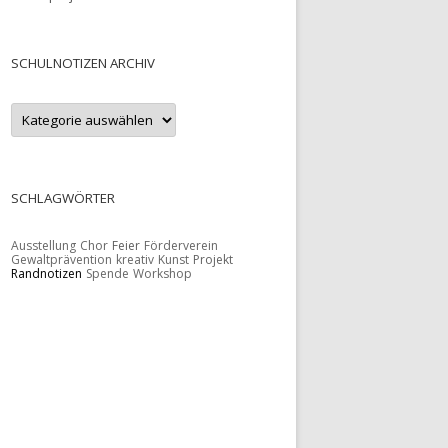
SCHULNOTIZEN ARCHIV
S
c
h
u
l
n
o
SCHLAGWÖRTER
t
i
z
Ausstellung
Chor
Feier
Förderverein
e
Gewaltprävention
kreativ
Kunst
Projekt
n
Randnotizen
Spende
Workshop
A
r
c
h
i
v