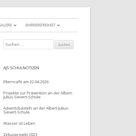
GALERIE
BARRIEREFREIHEIT
S
u
c
h
AJS SCHULNOTIZEN
e
n
Elterncafé am 22.04.2026
n
Projekte zur Prävention an der Albert-
a
Julius-Sievert-Schule
c
Adventsbasteln an der Albert-Julius-
h
Sievert-Schule
:
Wasser ist Leben
Zirkusprojekt 2023