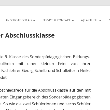
Zum
atungszentrum Müllheim
Schule
Inhalt
ANGEBOTE DER AJS
SERVICE & KONTAKT
AJS AKTUELL
springen
r Abschlussklasse
die 9. Klasse des Sonderpädagogischen Bildungs-
llheim mit einer kleinen Feier von ihrer
m Fachlehrer Georg Schelb und Schulleiterin Heike
det.
bschiedsrede für die Abschlussklasse auf den mit
erten Eingangsbereich des Sonderpädagogischen
 So wie die zwei Schülerinnen und sechs Schüler