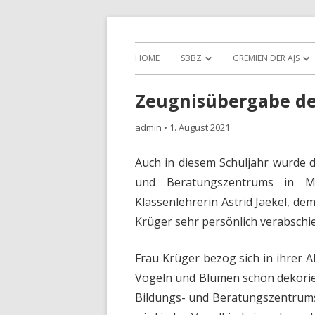
Sonderpädagogisches Bildungs- und Ber
Albert-Julius-Sievert-
HOME
SBBZ
GREMIEN DER AJS
Zeugnisübergabe de
admin
•
1. August 2021
Auch in diesem Schuljahr wurde 
und Beratungszentrums in Mü
Klassenlehrerin Astrid Jaekel, de
Krüger sehr persönlich verabschie
Frau Krüger bezog sich in ihrer A
Vögeln und Blumen schön dekori
Bildungs- und Beratungszentrums.