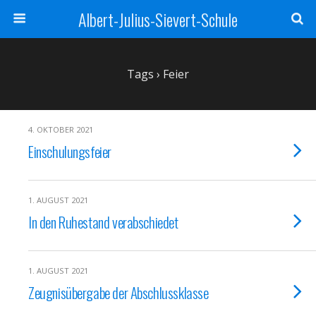
Albert-Julius-Sievert-Schule
Tags › Feier
4. OKTOBER 2021
Einschulungsfeier
1. AUGUST 2021
In den Ruhestand verabschiedet
1. AUGUST 2021
Zeugnisübergabe der Abschlussklasse