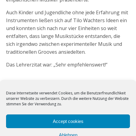
Auch Kinder und Jugendliche ohne jede Erfahrung mit
Instrumenten ließen sich auf Tilo Wachters Ideen ein
und konnten sich nach nur vier Einheiten so weit
entfalten, dass lange Musikstücke entstanden, die
sich irgendwo zwischen experimenteller Musik und
traditionellen Grooves ansiedelten.
Das Lehrerzitat war: „Sehr empfehlenswert!“
Diese Internetseite verwendet Cookies, um die Benutzerfreundlichkeit
Vorheriger Beitrag
Nächster Beitrag
unserer Website zu verbessern. Durch die weitere Nutzung der Website
Stellenangebot:
Großzügige Spende
stimmen Sie der Verwendung zu.
Mitarbeiter/in Gesucht
Accept cookies
Zum Seitenanfang
Ablehnen